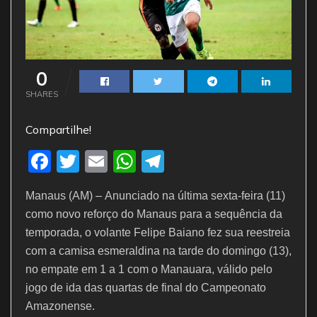
0
SHARES
Compartilhe!
F
T
E
W
T
a
w
m
h
el
Manaus (AM) – Anunciado na última sexta-feira (11)
c
itt
ai
at
e
como novo reforço do Manaus para a sequência da
e
er
l
s
gr
temporada, o volante Felipe Baiano fez sua reestreia
b
A
a
com a camisa esmeraldina na tarde do domingo (13),
o
p
m
no empate em 1 a 1 com o Manauara, válido pelo
jogo de ida das quartas de final do Campeonato
o
p
Amazonense.