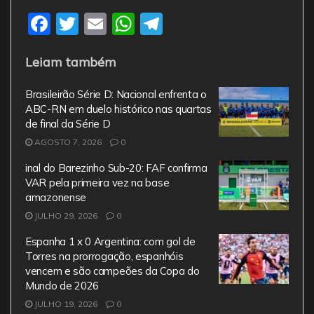
F
T
E
W
T
a
w
m
h
el
Leiam também
c
itt
ai
at
e
e
er
l
s
gr
Brasileirão Série D: Nacional enfrenta o
b
A
a
ABC-RN em duelo histórico nas quartas
de final da Série D
o
p
m
AGOSTO 7, 2026
0
o
p
inal do Barezinho Sub-20: FAF confirma
k
VAR pela primeira vez na base
amazonense
JULHO 29, 2026
0
Espanha 1 x 0 Argentina: com gol de
Torres na prorrogação, espanhóis
vencem e são campeões da Copa do
Mundo de 2026
JULHO 19, 2026
0