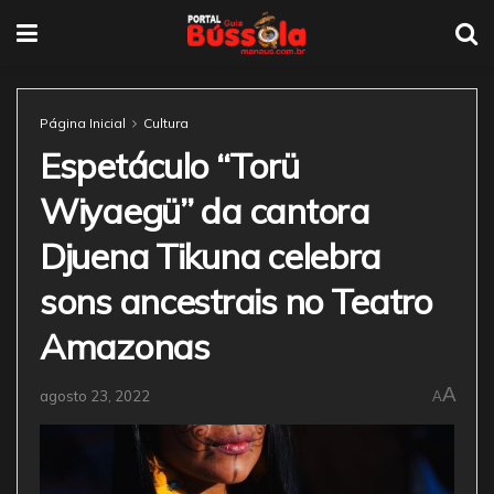
Página Inicial
Cultura
Espetáculo “Torü
Wiyaegü” da cantora
Djuena Tikuna celebra
sons ancestrais no Teatro
Amazonas
A
agosto 23, 2022
A