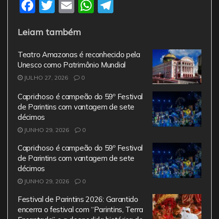
F
T
E
W
T
a
w
m
h
el
Leiam também
c
itt
ai
at
e
e
er
l
s
gr
Teatro Amazonas é reconhecido pela
b
A
a
Unesco como Patrimônio Mundial
JULHO 27, 2026
o
0
p
m
o
p
Caprichoso é campeão do 59º Festival
de Parintins com vantagem de sete
k
décimos
JUNHO 29, 2026
0
Caprichoso é campeão do 59º Festival
de Parintins com vantagem de sete
décimos
JUNHO 29, 2026
0
Festival de Parintins 2026: Garantido
encerra o festival com “Parintins, Terra