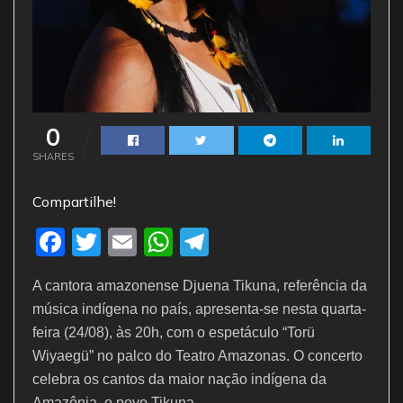
0
SHARES
Compartilhe!
F
T
E
W
T
a
w
m
h
el
A cantora amazonense Djuena Tikuna, referência da
c
itt
ai
at
e
música indígena no país, apresenta-se nesta quarta-
e
er
l
s
gr
feira (24/08), às 20h, com o espetáculo “Torü
b
A
a
Wiyaegü” no palco do Teatro Amazonas. O concerto
o
p
m
celebra os cantos da maior nação indígena da
Amazônia, o povo Tikuna.