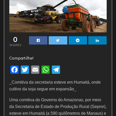
0
SHARES
Compartilhe!
F
T
E
W
T
a
w
m
h
el
_Comitiva da secretaria esteve em Humaitá, onde
c
itt
ai
at
e
cultivo da soja segue em expansão_
e
er
l
s
gr
Uma comitiva do Governo do Amazonas, por meio
b
A
a
da Secretaria de Estado de Produção Rural (Sepror),
o
p
m
esteve em Humaitá (a 590 quilômetros de Manaus) e