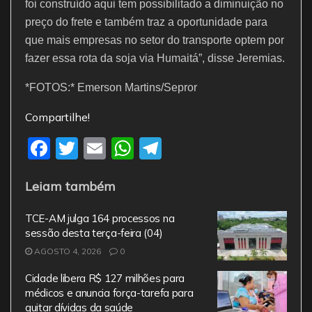
foi construído aqui tem possibilitado a diminuição no
preço do frete e também traz a oportunidade para
que mais empresas no setor do transporte optem por
fazer essa rota da soja via Humaitá”, disse Jeremias.
*FOTOS:* Emerson Martins/Sepror
Compartilhe!
F
T
E
W
T
a
w
m
h
el
Leiam também
c
itt
ai
at
e
e
er
l
s
gr
TCE-AM julga 164 processos na
b
A
a
sessão desta terça-feira (04)
AGOSTO 4, 2026
o
0
p
m
o
p
Cidade libera R$ 127 milhões para
médicos e anuncia força-tarefa para
k
quitar dívidas da saúde