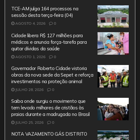
e
er
l
s
gr
TCE-AM julga 164 processos na
b
A
a
sessão desta terça-feira (04)
AGOSTO 4, 2026
o
0
p
m
o
p
Cidade libera R$ 127 milhões para
médicos e anuncia força-tarefa para
k
quitar dívidas da saúde
AGOSTO 1, 2026
0
Governador Roberto Cidade vistoria
obras da nova sede da Sepet e reforça
investimentos na proteção animal
JULHO 28, 2026
0
Saiba onde surgiu o movimento que
tem levado milhares de cristãos às
praias durante a madrugada no Brasil
JULHO 25, 2026
0
NOTA VAZAMENTO GÁS DISTRITO