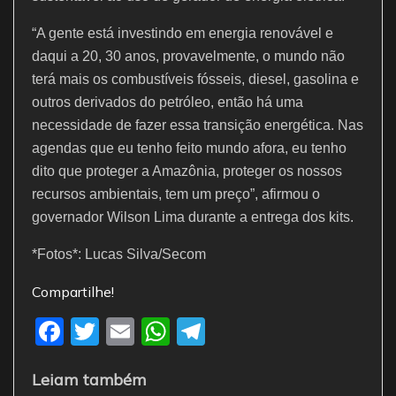
“A gente está investindo em energia renovável e
daqui a 20, 30 anos, provavelmente, o mundo não
terá mais os combustíveis fósseis, diesel, gasolina e
outros derivados do petróleo, então há uma
necessidade de fazer essa transição energética. Nas
agendas que eu tenho feito mundo afora, eu tenho
dito que proteger a Amazônia, proteger os nossos
recursos ambientais, tem um preço”, afirmou o
governador Wilson Lima durante a entrega dos kits.
*Fotos*: Lucas Silva/Secom
Compartilhe!
F
T
E
W
T
a
w
m
h
el
Leiam também
c
itt
ai
at
e