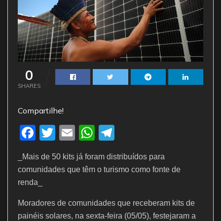
0
SHARES
Compartilhe!
F
T
E
W
T
a
w
m
h
el
_Mais de 50 kits já foram distribuídos para
c
itt
ai
at
e
comunidades que têm o turismo como fonte de
e
er
l
s
gr
renda_
b
A
a
Moradores de comunidades que receberam kits de
o
p
m
painéis solares, na sexta-feira (05/05), festejaram a