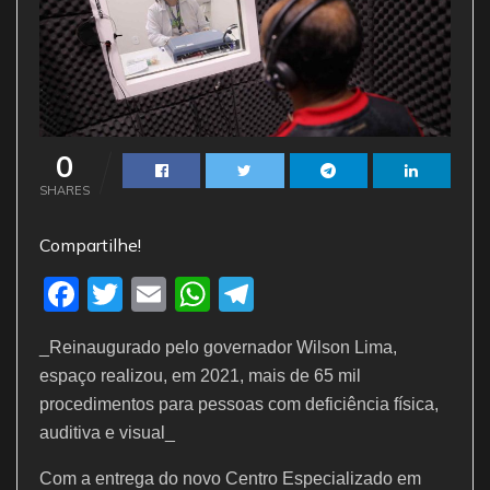
0
SHARES
Compartilhe!
F
T
E
W
T
a
w
m
h
el
_Reinaugurado pelo governador Wilson Lima,
c
itt
ai
at
e
espaço realizou, em 2021, mais de 65 mil
e
er
l
s
gr
procedimentos para pessoas com deficiência física,
b
A
a
auditiva e visual_
o
p
m
Com a entrega do novo Centro Especializado em