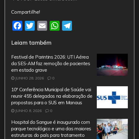
Compartilhe!
F
T
E
W
T
a
w
m
h
el
Leiam também
c
itt
ai
at
e
e
er
l
s
gr
Festival de Parintins 2026: UTI Aérea
b
A
a
da SES-AM faz remoção de pacientes
em estado grave
o
p
m
JUNHO 28, 2026
0
o
p
10ª Conferência Municipal de Saúde vai
k
reunir 455 delegados na elaboração de
propostas para o SUS em Manaus
JUNHO 8, 2026
0
Hospital do Sangue é inaugurado com
parque tecnológico e uma das maiores
estruturas do país para tratamento