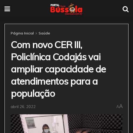
Página Inicial
Saúde
Com novo CER III,
Policlínica Codajás vai
ampliar capacidade de
atendimentos para a
população
A
abril 26, 2022
A