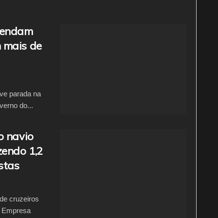
olendam
 mais de
eve parada na
erno do...
o navio
endo 1,2
istas
de cruzeiros
a Empresa