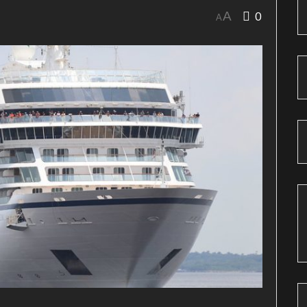
0
A
A