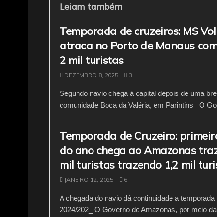
b
A
a
Leiam também
o
p
m
Temporada de cruzeiros: MS V
o
p
atraca no Porto de Manaus com
k
2 mil turistas
DEZEMBRO 8, 2025
3
Segundo navio chega à capital depois de uma br
comunidade Boca da Valéria, em Parintins_ O Gov
Temporada de Cruzeiro: primeir
do ano chega ao Amazonas traz
mil turistas trazendo 1,2 mil tur
JANEIRO 12, 2025
6
A chegada do navio dá continuidade a temporada 
2024/202_ O Governo do Amazonas, por meio d