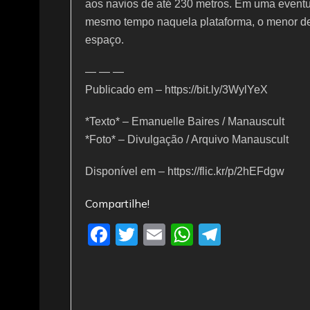
aos navios de até 230 metros. Em uma eventu
mesmo tempo naquela plataforma, o menor del
espaço.
— — —
Publicado em – https://bit.ly/3WylYeX
*Texto* – Emanuelle Baires / Manauscult
*Foto* – Divulgação / Arquivo Manauscult
Disponível em – https://flic.kr/p/2hEFdgw
Compartilhe!
F
T
E
W
T
a
w
m
h
el
c
itt
ai
at
e
e
er
l
s
gr