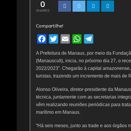
0
SHARES
Compartilhe!
F
T
E
W
T
a
w
m
h
el
A Prefeitura de Manaus, por meio da Fundaçã
c
itt
ai
at
e
(Manauscult), inicia, no próximo dia 27, o re
e
er
l
s
gr
2022/2023”. Chegarão à capital amazonense,
b
A
a
turistas, trazendo um incremento de mais de 
o
p
m
Alonso Oliveira, diretor-presidente da Manau
o
p
técnica, juntamente com as secretarias integra
k
vêm realizando reuniões periódicas para trat
marítimo em Manaus.
“Há seis meses, junto ao trade e aos órgãos m