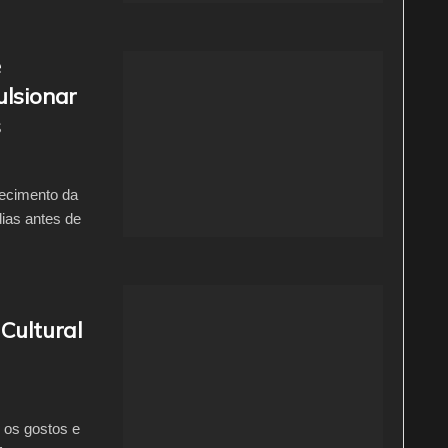
e
ulsionar
s
lecimento da
dias antes de
Cultural
 os gostos e