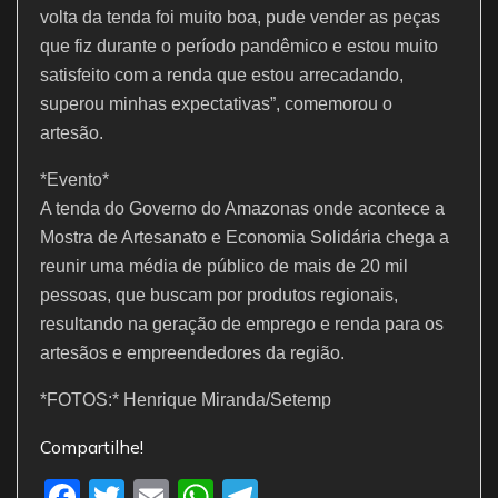
volta da tenda foi muito boa, pude vender as peças
que fiz durante o período pandêmico e estou muito
satisfeito com a renda que estou arrecadando,
superou minhas expectativas”, comemorou o
artesão.
*Evento*
A tenda do Governo do Amazonas onde acontece a
Mostra de Artesanato e Economia Solidária chega a
reunir uma média de público de mais de 20 mil
pessoas, que buscam por produtos regionais,
resultando na geração de emprego e renda para os
artesãos e empreendedores da região.
*FOTOS:* Henrique Miranda/Setemp
Compartilhe!
F
T
E
W
T