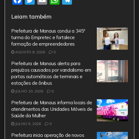
a
w
m
h
el
Leiam também
c
itt
ai
at
e
e
er
l
s
gr
Prefeitura de Manaus conclui a 345ª
b
A
a
turma do Empretec e fortalece
formação de empreendedores
o
p
m
AGOSTO 8, 2026
0
o
p
Prefeitura de Manaus alerta para
k
prejuízos causados por vandalismo em
portas automáticas de terminais e
estações de ônibus
JULHO 10, 2026
0
Prefeitura de Manaus informa locais de
atendimentos das Unidades Móveis de
Saúde da Mulher
JULHO 5, 2026
0
Prefeitura inicia operação de novos