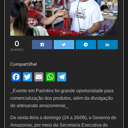
0
SHARES
Compartilhe!
F
T
E
W
T
a
w
m
h
el
_Evento em Parintins foi grande oportunidade para
c
itt
ai
at
e
comercialização dos produtos, além da divulgação
e
er
l
s
gr
do artesanato amazonense_
b
A
a
De sexta-feira a domingo (24 a 26/06), o Governo do
o
p
m
Amazonas, por meio da Secretaria Executiva do