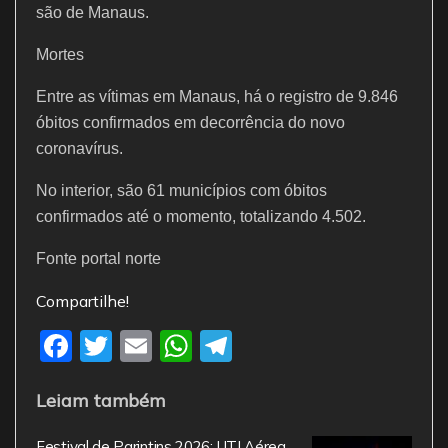
são de Manaus.
Mortes
Entre as vítimas em Manaus, há o registro de 9.846
óbitos confirmados em decorrência do novo
coronavírus.
No interior, são 61 municípios com óbitos
confirmados até o momento, totalizando 4.502.
Fonte portal norte
Compartilhe!
F
T
E
W
T
a
w
m
h
el
Leiam também
c
itt
ai
at
e
e
er
l
s
gr
Festival de Parintins 2026: UTI Aérea