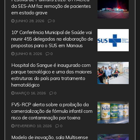
b
A
a
da SES-AM faz remoção de pacientes
em estado grave
o
p
m
JUNHO 28, 2026
0
o
p
10ª Conferência Municipal de Saúde vai
k
reunir 455 delegados na elaboração de
propostas para o SUS em Manaus
JUNHO 8, 2026
0
Hospital do Sangue é inaugurado com
parque tecnológico e uma das maiores
estruturas do país para tratamento
hematológico
MARÇO 16, 2026
0
FVS-RCP alerta sobre a proibição da
comercialização de fórmula infantil com
risco de contaminação por toxina
FEVEREIRO 10, 2026
0
Modelo de inovação, sala Multisense