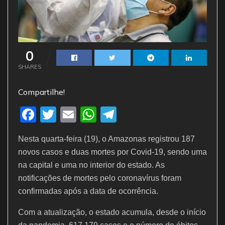
0
SHARES
Compartilhe!
F
T
E
W
T
a
w
m
h
el
Nesta quarta-feira (19), o Amazonas registrou 187
c
itt
ai
at
e
novos casos e duas mortes por Covid-19, sendo uma
e
er
l
s
gr
na capital e uma no interior do estado. As
b
A
a
notificações de mortes pelo coronavírus foram
o
p
m
confirmadas após a data de ocorrência.
o
p
Com a atualização, o estado acumula, desde o início