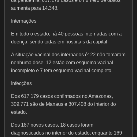
k
da pandemia, 617.179 casos e o número de óbitos
aumenta para 14.348.
Internações
Em todo o estado, há 40 pessoas internadas com a
doença, sendo todas em hospitais da capital.
A situação vacinal dos internados é: 22 não tomaram
nenhuma dose; 12 estão com esquema vacinal
incompleto e 7 tem esquema vacinal completo.
Infecções
Dos 617.179 casos confirmados no Amazonas,
309.771 são de Manaus e 307.408 do interior do
estado.
Dos 187 novos casos, 18 casos foram
diagnosticados no interior do estado, enquanto 169