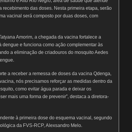
entorno e Alto Rio Negro, área de saúde que atende
a recebimento das doses. Nesta primeira etapa, serão
ema vacinal será composto por duas doses, com
atyana Amorim, a chegada da vacina fortalece a
 à dengue e funciona como ação complementar às
zando a eliminação de criadouros do mosquito Aedes
dengue.
orte a receber a remessa de doses da vacina Qdenga,
vacina, nós precisamos reforçar as medidas dentro da
squito, como evitar água parada e deixar os
ser mais uma forma de prevenir”, destaca a diretora-
ondente à primeira dose do esquema vacinal, segundo
miológica da FVS-RCP, Alexsandro Melo.