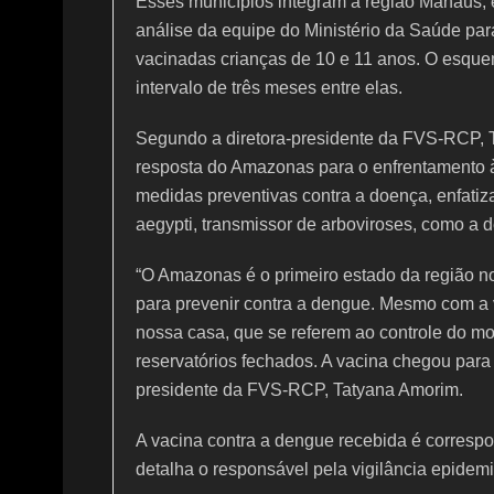
Esses municípios integram a região Manaus, 
análise da equipe do Ministério da Saúde par
vacinadas crianças de 10 e 11 anos. O esqu
intervalo de três meses entre elas.
Segundo a diretora-presidente da FVS-RCP, T
resposta do Amazonas para o enfrentamento
medidas preventivas contra a doença, enfati
aegypti, transmissor de arboviroses, como a 
“O Amazonas é o primeiro estado da região n
para prevenir contra a dengue. Mesmo com a 
nossa casa, que se referem ao controle do mo
reservatórios fechados. A vacina chegou para 
presidente da FVS-RCP, Tatyana Amorim.
A vacina contra a dengue recebida é corresp
detalha o responsável pela vigilância epide