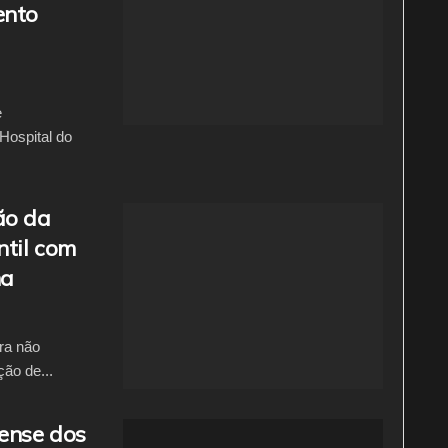
ento
e
Hospital do
ão da
ntil com
na
ra não
ão de...
sense dos