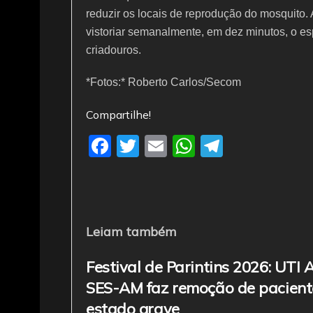
reduzir os locais de reprodução do mosquito
vistoriar semanalmente, em dez minutos, o esp
criadouros.
*Fotos:* Roberto Carlos/Secom
Compartilhe!
F
T
E
W
T
a
w
m
h
el
c
itt
ai
at
e
e
er
l
s
gr
b
A
a
Leiam também
o
p
m
Festival de Parintins 2026: UTI 
o
p
SES-AM faz remoção de pacien
k
estado grave