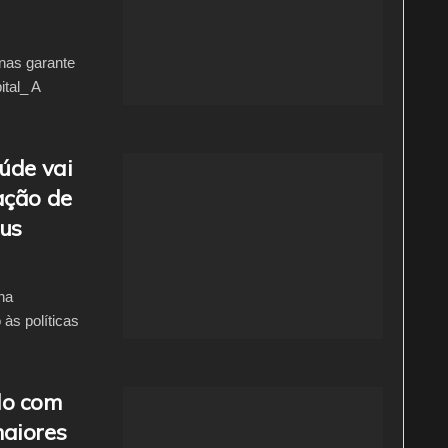
nas garante
ital_ A
úde vai
ação de
us
na
 às políticas
do com
maiores