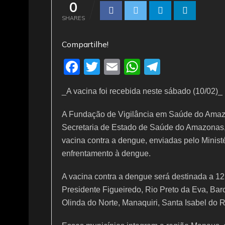
0
SHARES
Compartilhe!
F
T
E
W
T
a
w
m
h
el
_A vacina foi recebida neste sábado (10/02)_
c
itt
ai
at
e
e
er
l
s
gr
A Fundação de Vigilância em Saúde do Amaz
b
A
a
Secretaria de Estado de Saúde do Amazonas,
vacina contra a dengue, enviadas pelo Minis
o
p
m
enfrentamento à dengue.
o
p
k
A vacina contra a dengue será destinada a 1
Presidente Figueiredo, Rio Preto da Eva, Bar
Olinda do Norte, Manaquiri, Santa Isabel do 