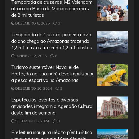
e
er
l
s
gr
Temporada de cruzeiros: MS Volendam
b
A
a
atraca no Porto de Manaus com mais
de 2 mil turistas
o
p
m
DEZEMBRO 8, 2025
3
o
p
Temporada de Cruzeiro: primeiro navio
k
do ano chega ao Amazonas trazendo
1,2 mil turistas trazendo 1,2 mil turistas
JANEIRO 12, 2025
6
Turismo sustentável: Nova lei de
Proteção ao Tucunaré deve impulsionar
a pesca esportiva no Amazonas
DEZEMBRO 10, 2024
3
Espetáculos, eventos e diversas
atividades integram o Agendão Cultural
deste fim de semana
SETEMBRO 6, 2024
0
Prefeitura inaugura inédito píer turístico
conectado ao mirante Lúcia Almeida