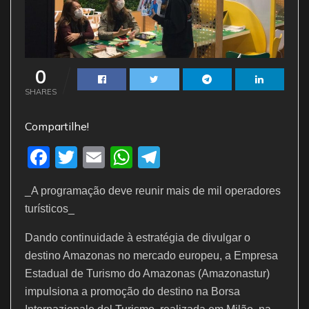
0
SHARES
Compartilhe!
F
T
E
W
T
a
w
m
h
el
_A programação deve reunir mais de mil operadores
c
itt
ai
at
e
turísticos_
e
er
l
s
gr
Dando continuidade à estratégia de divulgar o
b
A
a
destino Amazonas no mercado europeu, a Empresa
o
p
m
Estadual de Turismo do Amazonas (Amazonastur)
o
p
impulsiona a promoção do destino na Borsa