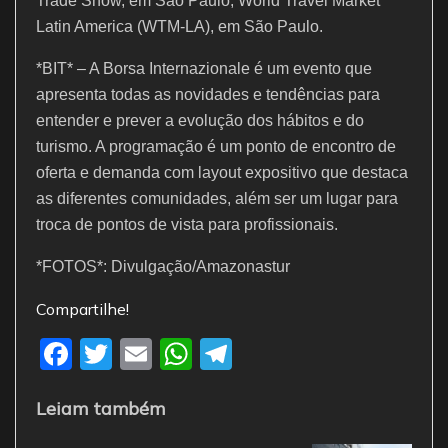
Trade Show, em São Paulo; World Travel Market
Latin America (WTM-LA), em São Paulo.
*BIT* – A Borsa Internazionale é um evento que
apresenta todas as novidades e tendências para
entender e prever a evolução dos hábitos e do
turismo. A programação é um ponto de encontro de
oferta e demanda com layout expositivo que destaca
as diferentes comunidades, além ser um lugar para
troca de pontos de vista para profissionais.
*FOTOS*: Divulgação/Amazonastur
Compartilhe!
F
T
E
W
T
a
w
m
h
el
Leiam também
c
itt
ai
at
e