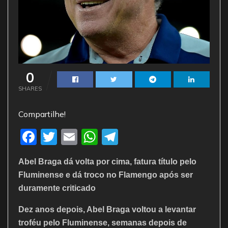
0
SHARES
Compartilhe!
F
T
E
W
T
a
w
m
h
el
Abel Braga dá volta por cima, fatura título pelo
c
itt
ai
at
e
Fluminense e dá troco no Flamengo após ser
e
er
l
s
gr
duramente criticado
b
A
a
Dez anos depois, Abel Braga voltou a levantar
o
p
m
troféu pelo Fluminense, semanas depois de