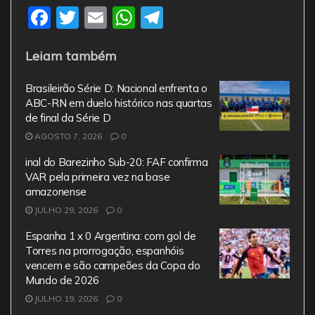
F
T
E
W
T
a
w
m
h
el
Leiam também
c
itt
ai
at
e
e
er
l
s
gr
Brasileirão Série D: Nacional enfrenta o
b
A
a
ABC-RN em duelo histórico nas quartas
de final da Série D
o
p
m
AGOSTO 7, 2026
0
o
p
inal do Barezinho Sub-20: FAF confirma
k
VAR pela primeira vez na base
amazonense
JULHO 29, 2026
0
Espanha 1 x 0 Argentina: com gol de
Torres na prorrogação, espanhóis
vencem e são campeões da Copa do
Mundo de 2026
JULHO 19, 2026
0