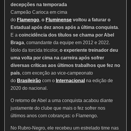
o
p
decepções na temporada
k
Campeão Carioca em cima
do
Flamengo
,
o
Fluminense
voltou a faturar o
Estadual após dez anos após a última conquista
.
E a
coincidência dos títulos se chama por Abel
Braga
, comandante da equipe em 2012 e 2022.
Ídolo da torcida tricolor,
o experiente treinador deu
uma volta por cima na carreira após sofrer
diversas críticas aos últimos trabalhos que fez no
país
, com exceção ao vice-campeonato
do
Brasileirão
com o
Internacional
na edição de
2020 do nacional.
O retorno de Abel a uma conquista acabou diante
justamente do clube que mais o fez sofrer nos
últimos anos com cobranças: o Flamengo.
No Rubro-Negro, ele recebeu um estrelado time nas