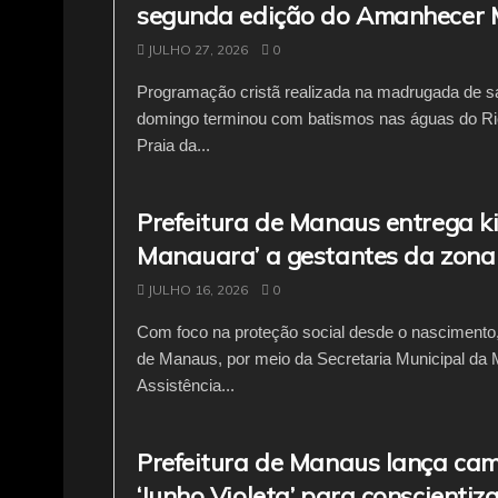
o
p
segunda edição do Amanhecer
k
JULHO 27, 2026
0
Programação cristã realizada na madrugada de s
domingo terminou com batismos nas águas do Ri
Praia da...
Prefeitura de Manaus entrega ki
Manauara’ a gestantes da zona
JULHO 16, 2026
0
Com foco na proteção social desde o nascimento, 
de Manaus, por meio da Secretaria Municipal da 
Assistência...
Prefeitura de Manaus lança c
‘Junho Violeta’ para conscientiz