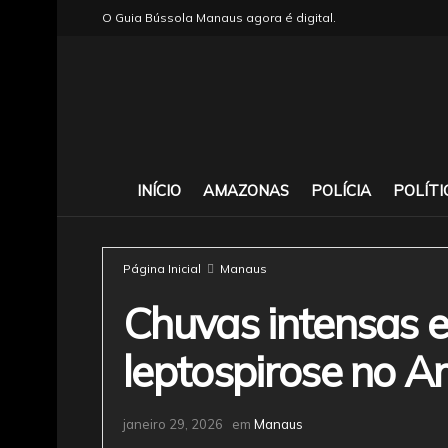
O Guia Bússola Manaus agora é digital.
INÍCIO
AMAZONAS
POLÍCIA
POLÍTI
Página Inicial
Manaus
Chuvas intensas e
leptospirose no 
janeiro 29, 2026
em
Manaus