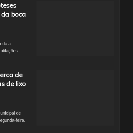
óteses
s da boca
ando a
utilações
cerca de
s de lixo
unicipal de
egunda-feira,