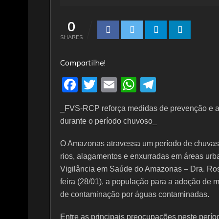
0
SHARES
Compartilhe!
F
T
E
W
T
a
w
m
h
el
_FVS-RCP reforça medidas de prevenção e a
c
itt
ai
at
e
durante o período chuvoso_
e
er
l
s
gr
b
A
a
O Amazonas atravessa um período de chuvas i
rios, alagamentos e enxurradas em áreas urba
o
p
m
Vigilância em Saúde do Amazonas – Dra. Ros
o
p
feira (28/01), a população para a adoção de m
k
de contaminação por águas contaminadas.
Entre as principais preocupações neste perío