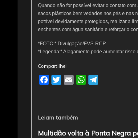
Quando não for possível evitar o contato com á
sacos plásticos bem vedados nos pés e nas 
potável devidamente protegidos, realizar a l
enchentes com água sanitária e reforçar o con
*FOTO:* Divulgação/FVS-RCP
*Legenda:* Alagamento pode aumentar risco d
Compartilhe!
F
T
E
W
T
a
w
m
h
el
c
itt
ai
at
e
e
er
l
s
gr
b
A
a
Leiam também
o
p
m
Multidão volta à Ponta Negra p