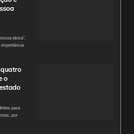
essoa
essoa idosa”,
a importância
 quatro
e o
 estado
lhões para
nas, por