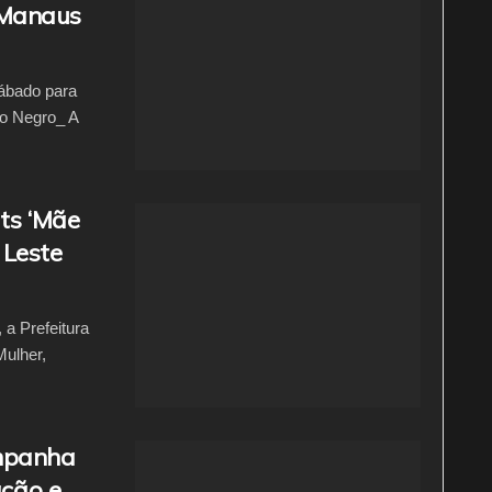
 Manaus
ábado para
o Negro_ A
ts ‘Mãe
 Leste
a Prefeitura
Mulher,
ampanha
ação e