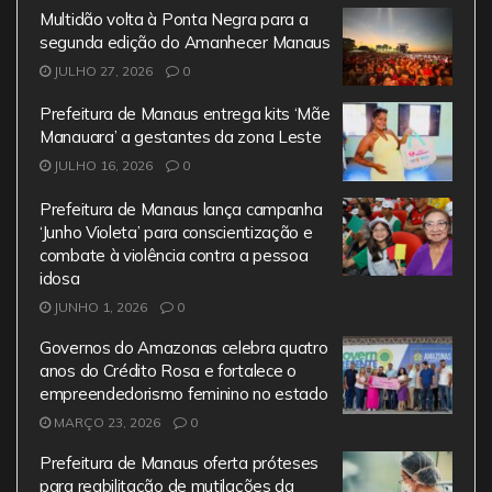
e
er
l
s
gr
Multidão volta à Ponta Negra para a
b
A
a
segunda edição do Amanhecer Manaus
JULHO 27, 2026
o
0
p
m
o
p
Prefeitura de Manaus entrega kits ‘Mãe
Manauara’ a gestantes da zona Leste
k
JULHO 16, 2026
0
Prefeitura de Manaus lança campanha
‘Junho Violeta’ para conscientização e
combate à violência contra a pessoa
idosa
JUNHO 1, 2026
0
Governos do Amazonas celebra quatro
anos do Crédito Rosa e fortalece o
empreendedorismo feminino no estado
MARÇO 23, 2026
0
Prefeitura de Manaus oferta próteses
para reabilitação de mutilações da