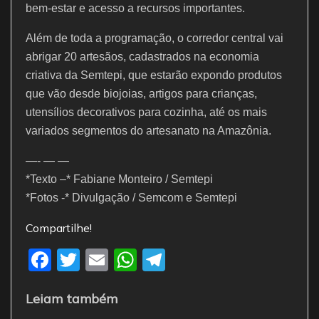
bem-estar e acesso a recursos importantes.
Além de toda a programação, o corredor central vai
abrigar 20 artesãos, cadastrados na economia
criativa da Semtepi, que estarão expondo produtos
que vão desde biojoias, artigos para crianças,
utensílios decorativos para cozinha, até os mais
variados segmentos do artesanato na Amazônia.
—- — —
*Texto –* Fabiane Monteiro / Semtepi
*Fotos -* Divulgação / Semcom e Semtepi
Compartilhe!
F
T
E
W
T
a
w
m
h
el
Leiam também
c
itt
ai
at
e