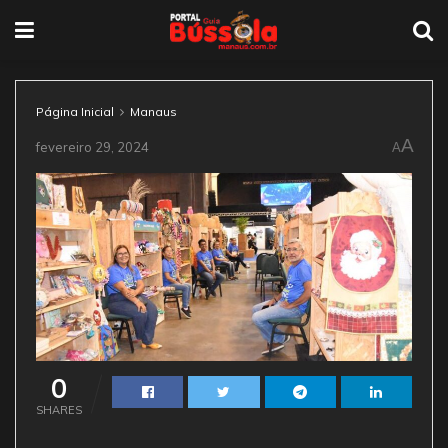
Página Inicial
Manaus
A
fevereiro 29, 2024
A
0
SHARES