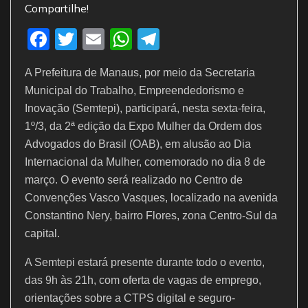
Compartilhe!
F
T
E
W
T
a
w
m
h
el
A Prefeitura de Manaus, por meio da Secretaria
c
itt
ai
at
e
Municipal do Trabalho, Empreendedorismo e
e
er
l
s
gr
Inovação (Semtepi), participará, nesta sexta-feira,
b
A
a
1º/3, da 2ª edição da Expo Mulher da Ordem dos
o
p
m
Advogados do Brasil (OAB), em alusão ao Dia
Internacional da Mulher, comemorado no dia 8 de
o
p
março. O evento será realizado no Centro de
k
Convenções Vasco Vasques, localizado na avenida
Constantino Nery, bairro Flores, zona Centro-Sul da
capital.
A Semtepi estará presente durante todo o evento,
das 9h às 21h, com oferta de vagas de emprego,
orientações sobre a CTPS digital e seguro-